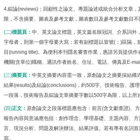
4.綜論(reviews)：回顧性之論文、專題論述或統合分析文章，
限，不含摘要、圖表及參考文獻，圖表數目及參考文獻數目不
(二)
標題頁：
中、英文論文標題，英文篇名除冠詞、介系詞外
字母者，則第一個字母要大寫：若有副標題以冒號(：)區隔，並
目(running title)。為便利本刊隱名審查作業，惠請另
機關(含單位)職稱、通訊作者姓名、住址、電話、傳真及E-mai
(三)
摘要頁：
中英文摘要內容需一致，原創論文之摘要採結構式書寫，並
結果(results)及結論(conclusions)，約500字。技
一段落，技術報告及綜論文章摘要字數以500字為限，以上所
(四)
正文：
原創論文之段落標題應包含：前言(含文獻查證)、方
報告內容與意涵應包括：創作理念、學理基礎、主題內容、方
言、現況分析、問題及解決辦法、結果評值。若有專有名詞首
寫。