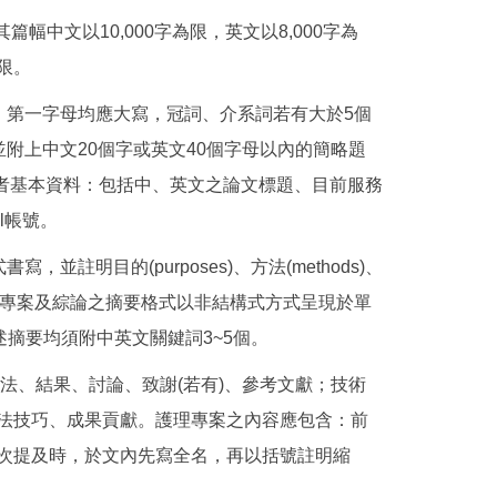
其篇幅中文以10,000字為限，英文以8,000字為
限。
，第一字母均應大寫，冠詞、介系詞若有大於5個
附上中文20個字或英文40個字母以內的簡略題
頁提供作者基本資料：包括中、英文之論文標題、目前服務
l帳號。
註明目的(purposes)、方法(methods)、
術報告、護理專案及綜論之摘要格式以非結構式方式呈現於單
述摘要均須附中英文關鍵詞3~5個。
法、結果、討論、致謝(若有)、參考文獻；技術
法技巧、成果貢獻。護理專案之內容應包含：前
次提及時，於文內先寫全名，再以括號註明縮