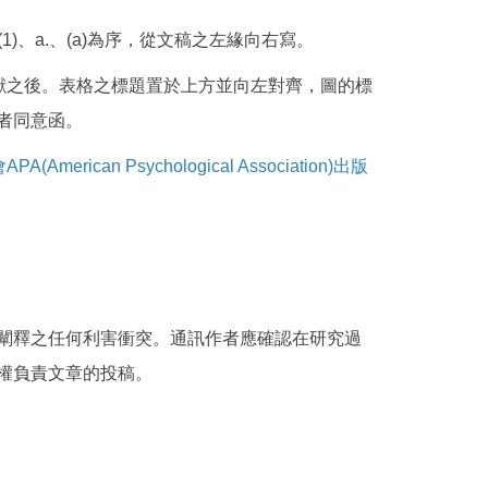
1)、a.、(a)為序，從文稿之左緣向右寫。
獻之後。表格之標題置於上方並向左對齊，圖的標
者同意函。
會
APA(American Psychological Association)出版
闡釋之任何利害衝突。通訊作者應確認在研究過
權負責文章的投稿。