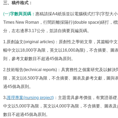
三、稿件格式：
(一)
字數與頁碼：
惠稿請採A4紙張並以電腦橫式打字(字型大小
Times New Roman，行間距離採隔行(double spac
分，左右邊界3.17公分，並請自摘要頁編頁碼。
1.原創論文(original articles)：原創性之學術文章，其篇
幅中文以18,000字為限，英文以16,000為限)，不含摘要
則，參考文獻數目不超過45個為原則。
2.技術報告(technical reports)：具實務性之個案研究
限，英文以6,500字為限，不含摘要、圖表及參考文獻，圖
過45個為原則。
3.
護理專案(nursing project)
：主題需具參考價值，有實證基礎
中文以5,000字為限，英文以4,000字為限，不含摘要、圖
數目不超過45個為原則。