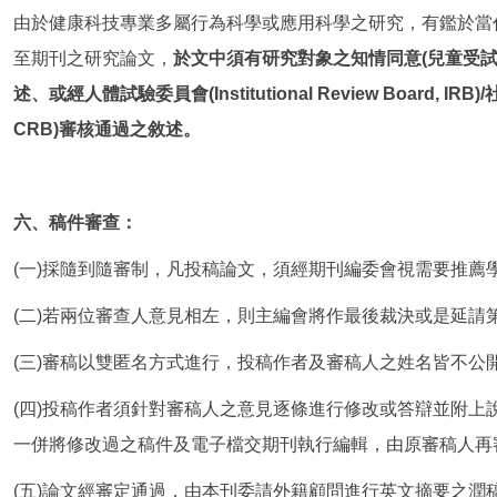
由於健康科技專業多屬行為科學或應用科學之研究，有鑑於當
至期刊之研究論文，
於文中須有研究對象之知情同意(兒童受
述、或經人體試驗委員會(Institutional Review Board, IRB)
CRB)審核通過之敘述。
六、稿件審查：
(一)採隨到隨審制，凡投稿論文，須經期刊編委會視需要推薦
(二)若兩位審查人意見相左，則主編會將作最後裁決或是延請
(三)審稿以雙匿名方式進行，投稿作者及審稿人之姓名皆不公
(四)投稿作者須針對審稿人之意見逐條進行修改或答辯並附上
一併將修改過之稿件及電子檔交期刊執行編輯，由原審稿人再
(五)論文經審定通過，由本刊委請外籍顧問進行英文摘要之潤