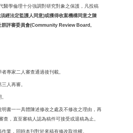
代醫學倫理十分強調對研究對象之保護，凡投稿
試須經法定監護人同意)或獲得收案機構同意之陳
/社群評審委員會(Community Review Board,
學者專家二人審查通過後刊載。
第三人再審。
開。
說明書一一具體陳述修改之處及不修改之理由，再
審查，直至審稿人認為稿件可接受或退稿為止。
稿作業，同時本刊對於來稿有修改取捨權。