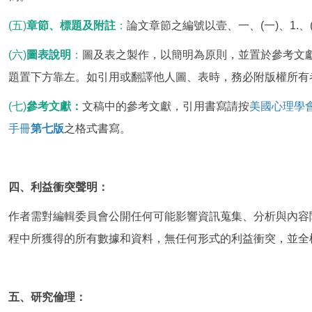
(五)
章節、標題及附註
：
論文章節之編號以壹、一、(一)、1.、(
(六)
圖表說明
：
圖及表之製作，以簡明為原則，並置於參考文
題置下方靠左。如引用或翻譯他人圖、表時，務必附版權所有
(七)
參考文獻：
文稿中的參考文獻，引用書寫請按
美國心理學
手冊
第七版
之格式書寫。
四、利益衝突聲明：
作者需對編輯委員會公開任何可能影響資訊蒐集、分析與內容
程中所獲得的所有數據和資料，無任何形式的利益衝突，並全
五、研究倫理：