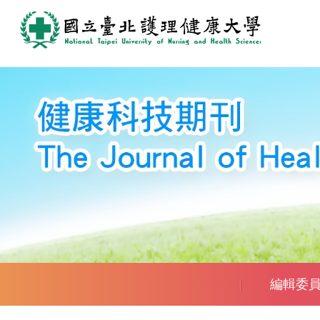
跳
到
主
要
內
容
區
編輯委