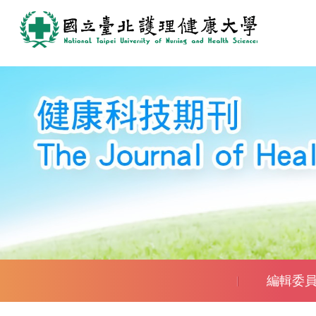
跳
到
主
要
內
容
區
編輯委