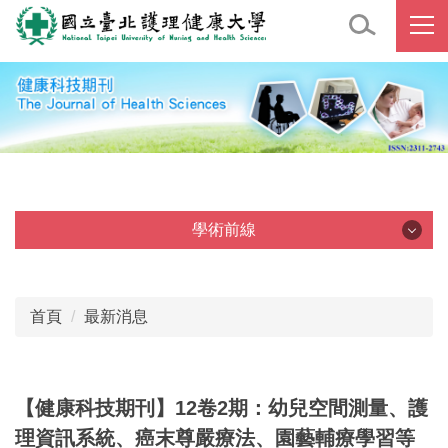
跳
到
主
要
內
容
區
學術前線
學術前線
首頁
最新消息
【健康科技期刊】12卷2期：幼兒空間測量、護
理資訊系統、癌末尊嚴療法、園藝輔療學習等