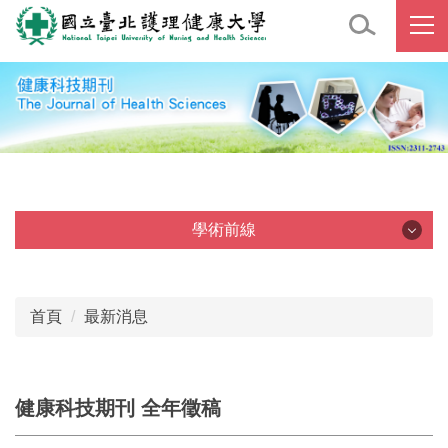
跳
到
主
要
內
容
區
學術前線
學術前線
首頁
最新消息
健康科技期刊 全年徵稿